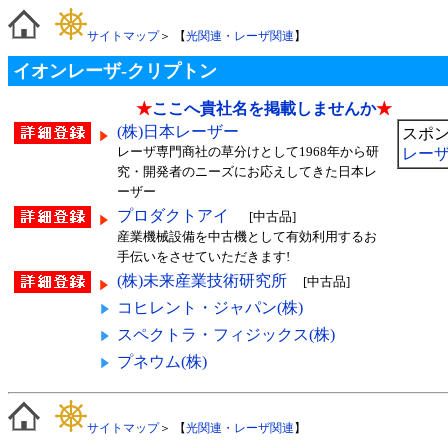
サイトマップ
＞ 【
光関連・レーザ関連
】
イオンレーザ-クリプトン
★
ここへ貴社名を掲載しませんか
★
(株)日本レーザー
スポ
レーザ専門商社の草分けとして1968年から研
レーザ
究・開発者のニーズにお応えしてきた日本レ
ーザー
プロダクトアイ
[中古品]
産業機械設備を中古機として有効利用するお
手伝いをさせていただきます!
(株)未来産業技術研究所
[中古品]
コヒレント・ジャパン(株)
スペクトラ・フィジックス(株)
プネウム(株)
サイトマップ
＞ 【
光関連・レーザ関連
】