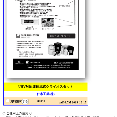
UHV対応連続流式クライオスタット
仁木工芸(株)
00059
資料請求
pdf 0.5M 2019-10-17
◇ ご使用上の注意 ◇