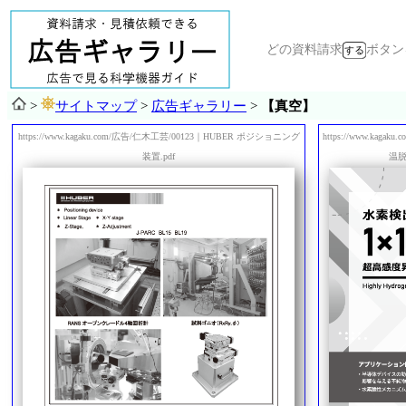
どの資料請求
ボタ
>
サイトマップ
>
広告ギャラリー
>
【真空】
https://www.kagaku.com/広告/仁木工芸/00123｜HUBER ポジショニング
https://www.ka
装置.pdf
温脱