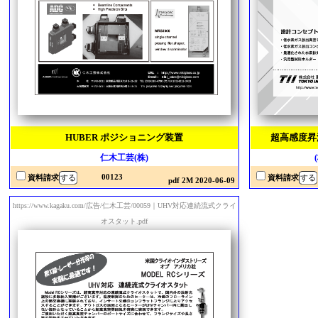
HUBER ポジショニング装置
超高感度昇
仁木工芸(株)
00123
資料請求
資料請求
pdf 2M 2020-06-09
https://www.kagaku.com/広告/仁木工芸/00059｜UHV対応連続流式クライ
オスタット.pdf