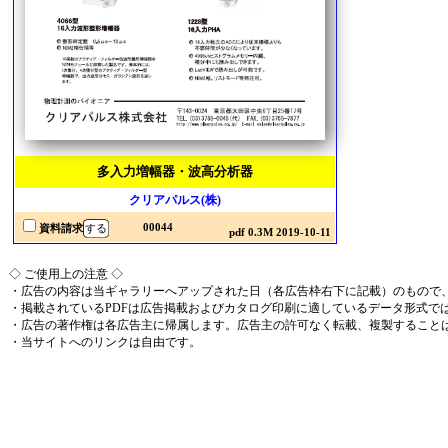
多入力増幅器・波高分析器
クリアパルス(株)
00044
資料請求
pdf 0.3M 2019-10-11
◇ ご使用上の注意 ◇
・広告の内容は当ギャラリーへアップされた日（各広告枠右下に記載）のもので
・掲載されているPDFは広告掲載およびカタログ印刷に適しているデータ形式で
・広告の著作権は各広告主に帰属します。広告主の許可なく転載、複製すること
・当サイトへのリンクは自由です。