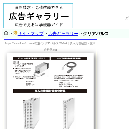
ど
>
サイトマップ
>
広告ギャラリー
>
クリアパルス
https://www.kagaku.com/広告/クリアパルス/00044｜多入力増幅器・波高
分析器.pdf