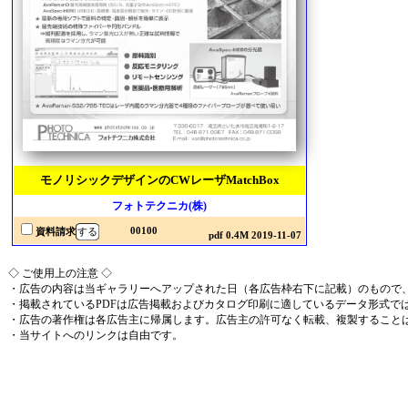
モノリシックデザインのCWレーザMatchBox
フォトテクニカ(株)
00100
資料請求
pdf 0.4M 2019-11-07
◇ ご使用上の注意 ◇
・広告の内容は当ギャラリーへアップされた日（各広告枠右下に記載）のもので
・掲載されているPDFは広告掲載およびカタログ印刷に適しているデータ形式で
・広告の著作権は各広告主に帰属します。広告主の許可なく転載、複製すること
・当サイトへのリンクは自由です。