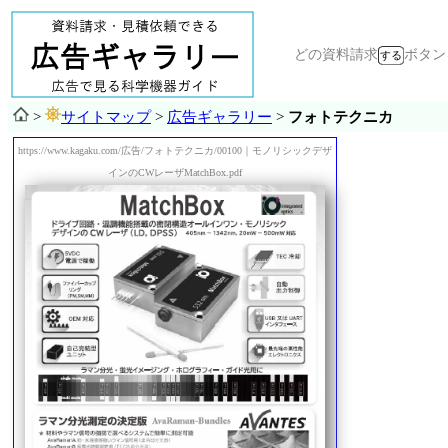
どの資料請求
ボタ
>
サイトマップ
>
広告ギャラリー
>
フォトテクニカ
https://www.kagaku.com/広告/フォトテクニカ/00100｜モノリシックデザ
インのCWレーザMatchBox.pdf