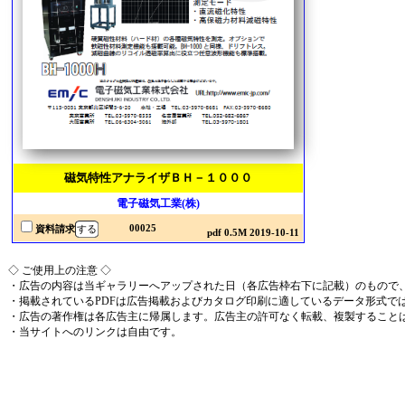
磁気特性アナライザＢＨ－１０００
電子磁気工業(株)
00025
資料請求
pdf 0.5M 2019-10-11
◇ ご使用上の注意 ◇
・広告の内容は当ギャラリーへアップされた日（各広告枠右下に記載）のもので
・掲載されているPDFは広告掲載およびカタログ印刷に適しているデータ形式で
・広告の著作権は各広告主に帰属します。広告主の許可なく転載、複製すること
・当サイトへのリンクは自由です。