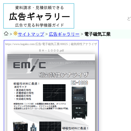
ど
>
サイトマップ
>
広告ギャラリー
>
電子磁気工業
https://www.kagaku.com/広告/電子磁気工業/00025｜磁気特性アナライザ
ＢＨ－１０００.pdf