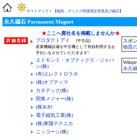
サイトマップ
＞ 【
磁気・ディスク関連測定装置及び磁石
】
永久磁石 Parmanent Magnet
★
ここへ貴社名を掲載しませんか
★
プロダクトアイ
[中古品]
スポ
産業機械設備を中古機として有効利用するお
物質
手伝いをさせていただきます!
エドモンド・オプティクス・ジャパ
Wiki
ン(株)
永久
(有)エレクトロラボ
(株)オプティマ
カネテック(株)
関東メジャー(株)
(株)KRI
電子磁気工業(株)
(株)東陽テクニカ
ニッコーシ(株)