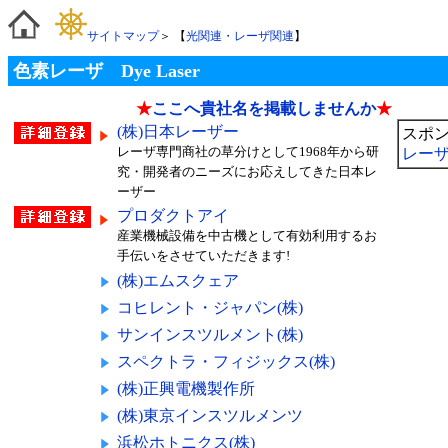
サイトマップ
＞ 【
光関連・レーザ関連
】
色素レーザ Dye Laser
★
ここへ貴社名を掲載しませんか
★
(株)日本レーザー
スポ
レーザ専門商社の草分けとして1968年から研
レーザ
究・開発者のニーズにお応えしてきた日本レ
ーザー
プロダクトアイ
産業機械設備を中古機として有効利用するお
手伝いをさせていただきます!
(株)エムスクェア
コヒレント・ジャパン(株)
サンインスツルメント(株)
スペクトラ・フィジックス(株)
(株)正興電機製作所
(株)東京インスツルメンツ
浜松ホトニクス(株)