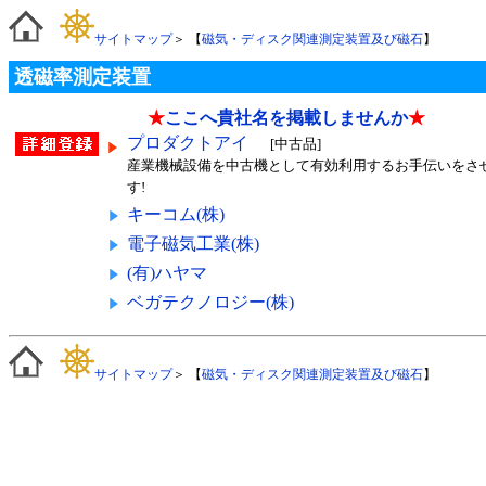
サイトマップ
＞ 【
磁気・ディスク関連測定装置及び磁石
】
透磁率測定装置
★
ここへ貴社名を掲載しませんか
★
プロダクトアイ
[中古品]
産業機械設備を中古機として有効利用するお手伝いをさ
す!
キーコム(株)
電子磁気工業(株)
(有)ハヤマ
ベガテクノロジー(株)
サイトマップ
＞ 【
磁気・ディスク関連測定装置及び磁石
】