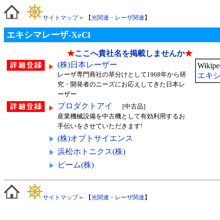
サイトマップ
＞ 【
光関連・レーザ関連
】
エキシマレーザ-XeCl
★
ここへ貴社名を掲載しませんか
★
(株)日本レーザー
Wiki
レーザ専門商社の草分けとして1968年から研
エキ
究・開発者のニーズにお応えしてきた日本レ
ーザー
プロダクトアイ
[中古品]
産業機械設備を中古機として有効利用するお
手伝いをさせていただきます!
(株)オプトサイエンス
浜松ホトニクス(株)
ビーム(株)
サイトマップ
＞ 【
光関連・レーザ関連
】