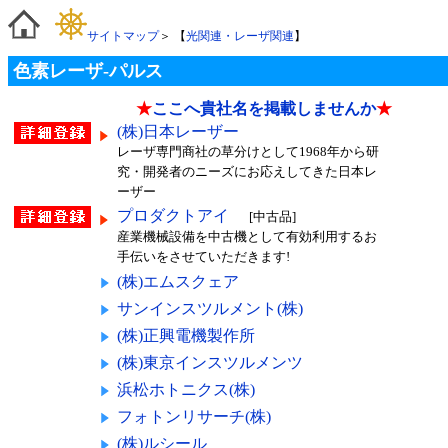
サイトマップ
＞ 【
光関連・レーザ関連
】
色素レーザ-パルス
★
ここへ貴社名を掲載しませんか
★
(株)日本レーザー
レーザ専門商社の草分けとして1968年から研
究・開発者のニーズにお応えしてきた日本レ
ーザー
プロダクトアイ
[中古品]
産業機械設備を中古機として有効利用するお
手伝いをさせていただきます!
(株)エムスクェア
サンインスツルメント(株)
(株)正興電機製作所
(株)東京インスツルメンツ
浜松ホトニクス(株)
フォトンリサーチ(株)
(株)ルシール