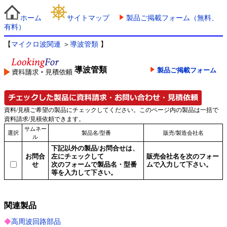
ホーム
サイトマップ
製品ご掲載フォーム（無料、
有料）
【
マイクロ波関連
＞
導波管類
】
導波管類
製品ご掲載フォーム
資料/見積ご希望の製品にチェックしてください。このページ内の製品は一括で
資料請求/見積依頼できます。
サムネー
選択
製品名/型番
販売/製造会社名
ル
下記以外の製品/お問合せは、
お問合
左にチェックして
販売会社名を次のフォー
せ
次のフォームで製品名・型番
ムで入力して下さい。
等を入力して下さい。
関連製品
◆
高周波回路部品