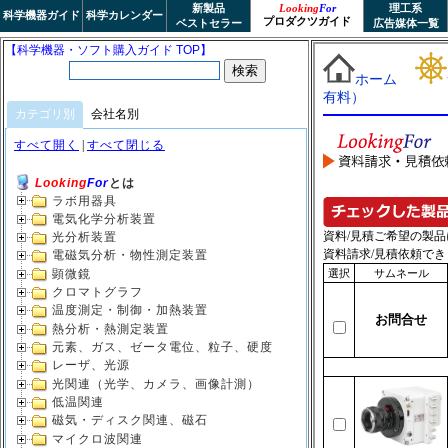
新製品
Looking
For
理工系
科学機器ガイド
科学カレンダー
プロダクツガイド
ベストセラー
広告媒体一覧
【科学機器・ソフト購入ガイド TOP】
カテゴリ別
会社名別