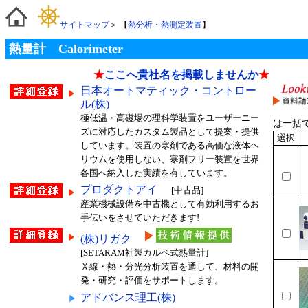
サイトマップ
＞ 【
熱分析・熱測定装置
】
熱量計 Calorimeter
★
ここへ貴社名を掲載しませんか
★
日本オートマティック・コントロー
ル(株)
極低温・高磁場の理科学装置をユーザーニー
は一括
ズに対応したカスタム製品として提案・提供
選択
しています。装置の寒剤である高価な液体ヘ
リウムを使用しない、寒剤フリー装置を世界
各国へ納入した実績を有しています。
プロダクトアイ
[中古品]
産業機械設備を中古機として有効利用するお
手伝いをさせていただきます!
(株)リガク
[SETARAM社製カルベ式熱量計]
Ｘ線・熱・分光分析装置を通して、材料の開
発・研究・評価をサポートします。
アドバンス理工(株)