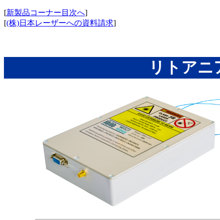
[
新製品コーナー目次へ
]
[
(株)日本レーザーへの資料請求
]
リトアニア