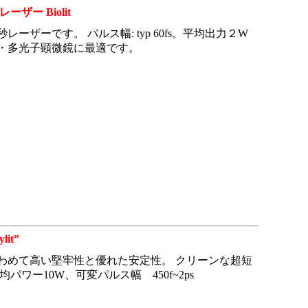
ー Biolit
ザーです。 パルス幅: typ 60fs。平均出力２W
・多光子顕微鏡に最適です。
it”
わめて高い堅牢性と優れた安定性。 クリーンな超短
パワー10W、可変パルス幅 450f~2ps