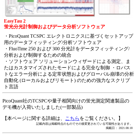
EasyTau 2
蛍光分光計制御およびデータ分析ソフトウェア
・PicoQuant TCSPC エレクトロニクスに基づくセットアップ
用のデータフィッティング/分析ソフトウェア
・FluoTime 250 および 300 分光計をデータフィッティング/
分析および制御するための統合
・ソフトウェア ソリューションウィザードによる測定、ま
たはカスタマイズされたモードによる完全な制御 ・ロバス
トなエラー分析による定常状態およびグローバル崩壊の分析
自動化 (ローカルおよびリモート) のための強力なスクリプ
ト言語
PicoQuant社のTCSPCや量子相関向けの蛍光測定関連製品の
デモ機が入荷いたしました(一部製品)
【本ページに関する詳細は、
こちら
をご覧ください。】
記載内容は掲載時点のものでその後変更されている可能性があります。
掲載日： 2021.08.18