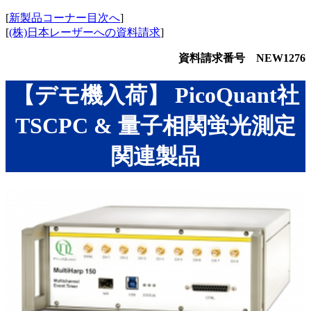
[
新製品コーナー目次へ
]
[
(株)日本レーザーへの資料請求
]
資料請求番号 NEW1276
【デモ機入荷】 PicoQuant社
TSCPC & 量子相関蛍光測定
関連製品