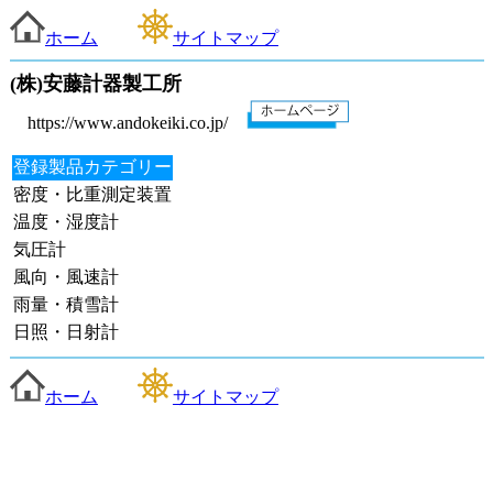
ホーム
サイトマップ
(株)安藤計器製工所
https://www.andokeiki.co.jp/
登録製品カテゴリー
密度・比重測定装置
温度・湿度計
気圧計
風向・風速計
雨量・積雪計
日照・日射計
ホーム
サイトマップ