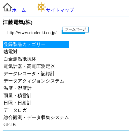
ホーム
サイトマップ
江藤電気(株)
http://www.etodenki.co.jp/
登録製品カテゴリー
熱電対
白金測温抵抗体
電気計器・高電圧測定器
データレコーダ・記録計
データアクィジョンシステム
温度・湿度計
雨量・積雪計
日照・日射計
データロガー
総合観測・データ収集システム
GP-IB