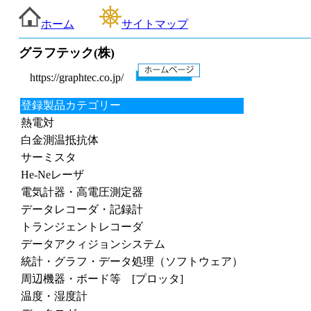
ホーム
サイトマップ
グラフテック(株)
https://graphtec.co.jp/
登録製品カテゴリー
熱電対
白金測温抵抗体
サーミスタ
He-Neレーザ
電気計器・高電圧測定器
データレコーダ・記録計
トランジェントレコーダ
データアクィジョンシステム
統計・グラフ・データ処理（ソフトウェア）
周辺機器・ボード等 [プロッタ]
温度・湿度計