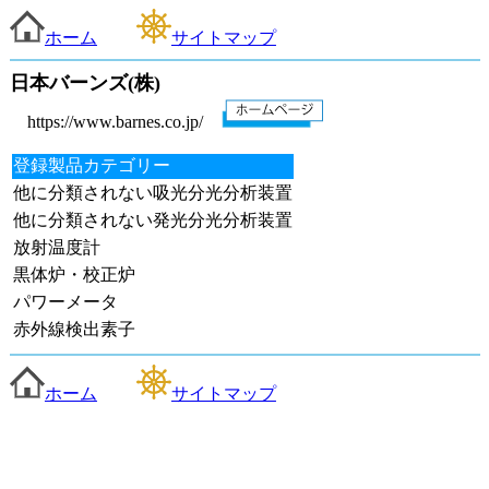
ホーム
サイトマップ
日本バーンズ(株)
https://www.barnes.co.jp/
登録製品カテゴリー
他に分類されない吸光分光分析装置
他に分類されない発光分光分析装置
放射温度計
黒体炉・校正炉
パワーメータ
赤外線検出素子
ホーム
サイトマップ