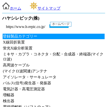
ホーム
サイトマップ
ハヤシレピック(株)
https://www.h-repic.co.jp/
登録製品カテゴリー
X線回折装置
蛍光X線分析装置
ミキサ・カプラ・コネクタ・分配・合成器・終端器(マイク
ロ波)
高周波ケーブル
(マイクロ波関連)アンテナ
アイソレータ・サーキュレータ
パルス(信号)発生器・発振器
電気計器・高電圧測定器
増幅器
検出器
電磁場解析（ソフトウェア）