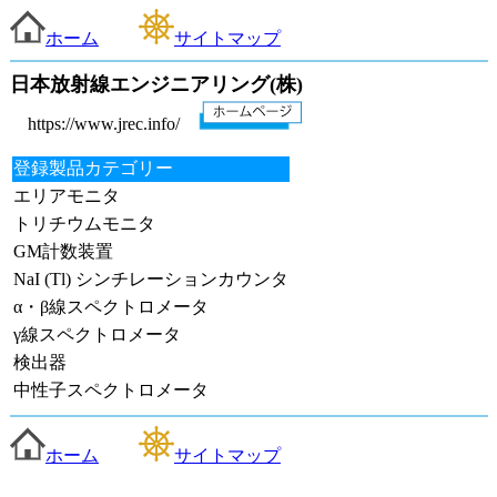
ホーム
サイトマップ
日本放射線エンジニアリング(株)
https://www.jrec.info/
登録製品カテゴリー
エリアモニタ
トリチウムモニタ
GM計数装置
NaI (Tl) シンチレーションカウンタ
α・β線スペクトロメータ
γ線スペクトロメータ
検出器
中性子スペクトロメータ
ホーム
サイトマップ