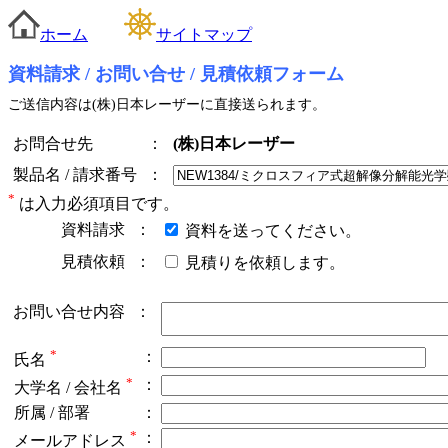
ホーム
サイトマップ
資料請求 / お問い合せ / 見積依頼フォーム
ご送信内容は(株)日本レーザーに直接送られます。
お問合せ先
：
(株)日本レーザー
製品名 / 請求番号
：
*
は入力必須項目です。
資料請求
：
資料を送ってください。
見積依頼
：
見積りを依頼します。
お問い合せ内容
：
*
：
氏名
*
：
大学名 / 会社名
所属 / 部署
：
*
：
メールアドレス