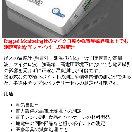
Rugged Monitoring社のマイクロ波や強電界磁界環境下でも
測定可能な光ファイバー式温度計
従来の温度計 (熱電対、測温抵抗体) では測定困難な高周
波、マイクロ波、強磁場、高電圧環境下においても電界磁界
の影響を受けずに正確な温度測定が可能です。
接触式なので極小ポイントの測定や物体内部の測定ができる
為、半導体チップやバッテリーセルの測定が可能です。
用途
電気自動車
電力設備の高電圧環境下の測定
電子レンジ調理食品やパッケージの材料開発
通電中の回路部品など極小ポイントの測定
医療器具の滅菌処理 など