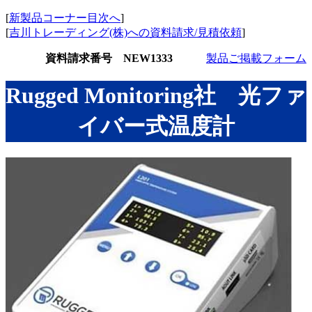
[
新製品コーナー目次へ
]
[
吉川トレーディング(株)への資料請求/見積依頼
]
資料請求番号 NEW1333
製品ご掲載フォーム
Rugged Monitoring社 光ファ
イバー式温度計