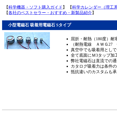
【
科学機器・ソフト購入ガイド
】 【
科学カレンダー（理工
【
各社のベストセラー・おすすめ・新製品紹介
】
小型電磁石 吸着用電磁石 Sタイプ
屈折・耐熱（180度）耐寒
（耐熱電線 ＡＷＧ27 0
真空中でも吸着用として
全て底面にＭ3タップ加工
弊社電磁石は直流での通
カタログ吸着力は条件の
抵抗違いのカスタムも承