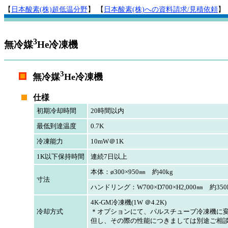
【
日本酸素(株)超低温分野
】 【
日本酸素(株)への資料請求/見積依頼
】
3
無冷媒
He冷凍機
3
無冷媒
He冷凍機
仕様
初期冷却時間
20時間以内
最低到達温度
0.7K
冷凍能力
10mW＠1K
1K以下保持時間
連続7日以上
本体：ø300×950㎜ 約40kg
寸法
ハンドリング：W700×D700×H2,000㎜ 約350
4K-GM冷凍機(1W ＠4.2K)
冷却方式
＊オプションにて、パルスチューブ冷凍機に
但し、その際の性能につきましては別途ご相