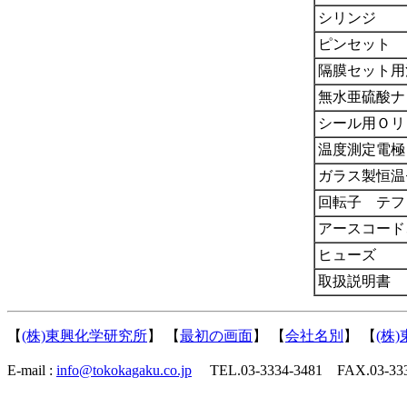
シリンジ
ピンセット
隔膜セット用
無水亜硫酸ナ
シール用Ｏリ
温度測定電極
ガラス製恒温
回転子 テフ
アースコード
ヒューズ
取扱説明書
【
(株)東興化学研究所
】 【
最初の画面
】 【
会社名別
】 【
(株
E-mail :
info@tokokagaku.co.jp
TEL.03-3334-3481 FAX.03-333