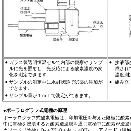
●
●
ガラス製透明恒温セルで内部の観察やサンプ
接液部
ルに光を照射し、光反応による酸素濃度の変
成され
化を測定できます。
濃度測
●
●
サンプルの測定中に水封状態で試薬の添加が
組み立
できます。
●
サンプル量が１ｍｌで測定ができます。
●ポーラログラフ式電極の原理
ポーラログラフ式酸素電極は、印加電圧を与えた陰極に酸素
中に電極を浸漬すると酸素透過膜を通じ電極中に酸素が透過
カソード（陰極）O
＋2H
O＋4e → 4OH- アノード（陽極）4