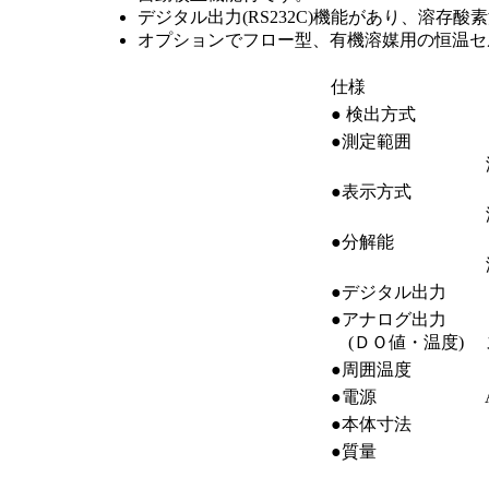
デジタル出力(RS232C)機能があり、溶存
オプションでフロー型、有機溶媒用の恒温セ
仕様
● 検出方式
ポ
●測定範囲
Ｄ
温
●表示方式
Ｄ
温
●分解能
Ｄ
温
●デジタル出力
●アナログ出力
４
(ＤＯ値・温度)
ス
●周囲温度
０
●電源
A
●本体寸法
１
●質量
１