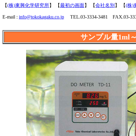
【
(株)東興化学研究所
】 【
最初の画面
】 【
会社名別
】 【
(株
E-mail :
info@tokokagaku.co.jp
TEL.03-3334-3481 FAX.03-333
サンプル量1ml～