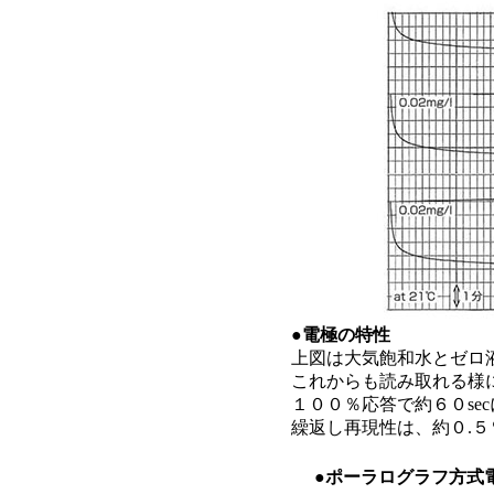
●電極の特性
上図は大気飽和水とゼロ
これからも読み取れる様に
１００％応答で約６０se
繰返し再現性は、約０.
●ポーラログラフ方式