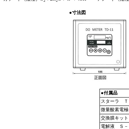
2
2
●寸法図
●付属品
スターラ Ｔ
微量酸素電極
交換膜キット
電解液 Ｓ－