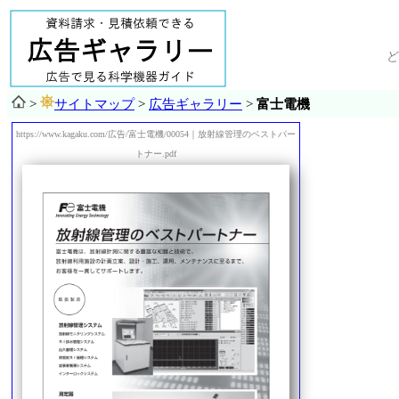
ど
>
サイトマップ
>
広告ギャラリー
>
富士電機
https://www.kagaku.com/広告/富士電機/00054｜放射線管理のベストパー
トナー.pdf