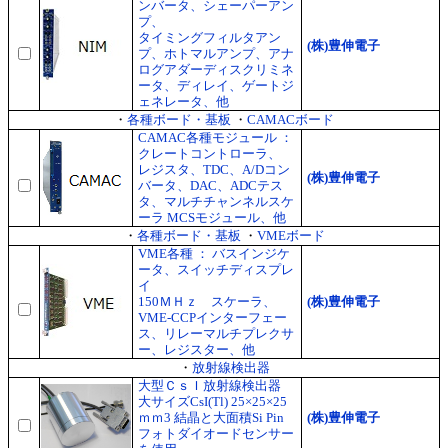
ンバータ、シェーパーアン
プ、
タイミングフィルタアン
(株)豊伸電子
プ、ホトマルアンプ、アナ
ログアダーディスクリミネ
ータ、ディレイ、ゲートジ
ェネレータ、他
・
各種ボード・基板
・
CAMACボード
CAMAC各種モジュール ：
クレートコントローラ、
レジスタ、TDC、A/Dコン
(株)豊伸電子
バータ、DAC、ADCテス
タ、マルチチャンネルスケ
ーラ MCSモジュール、他
・
各種ボード・基板
・
VMEボード
VME各種 ： バスインジケ
ータ、スイッチディスプレ
イ
150ＭＨｚ スケーラ、
(株)豊伸電子
VME-CCPインターフェー
ス、リレーマルチプレクサ
ー、レジスター、他
・
放射線検出器
大型ＣｓＩ放射線検出器
大サイズCsI(Tl) 25×25×25
ｍｍ3 結晶と大面積Si Pin
(株)豊伸電子
フォトダイオードセンサー