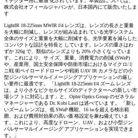
ィテクター用に最適 化されています。本製品については、
株式会社オフィールジャパンが、日本国内にて販売いたしま
す
LightIR 18-225mm MWIR f/4 レンズは、レンズの長さと重量
を大幅に削減し、レンズが組み込まれ ている光学システム
全体のサイズと重量を大幅に削減する、光学要素を減らした
コンパクトな設計を特長と しています。レンズの重さはわ
ずか 326g で、類似のレンズよりも 20% 小さくなっていま
す。これにより、サ イズ、重量、消費電力の削減 (SWaP)
や、産業用、国土安全保障や防衛市場におけるマイクロ/ミ
ニ戦 術ペイロードドローンや戦術 UAV IR カメラなどの小
型ジンバルサーマルイメージングアプリケーションの厳し
い要件に最適です。 「LightIR 18-225mm f/4 ズーム レンズ
は、より小さなピクセルサイズのディテクターへの新しい市
場シフ トに対応します」と、Ophir Optics Group のゼネラル
マネージャーである Dr. Kobi Lasri は述べていま す。 「新し
いズーム レンズは、低 SWaP 機能、16 ㎞を超える検出範
囲、および費用対効果の高い価 格設定を兼ね備えていま
す。これにより、高度なドローン、UAV、および小型ジン
バルサーマルイメージング アプリケーションを実現できま
す。」