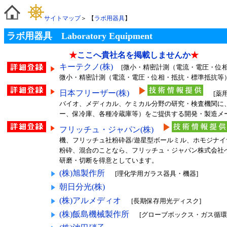
サイトマップ
＞ 【
ラボ用器具
】
ラボ用器具 Laboratory Equipment
★
ここへ貴社名を掲載しませんか
★
キーテクノ(株)
[微小・精密計測（電流・電圧・位
微小・精密計測（電流・電圧・位相・抵抗・標準抵抗等
日本フリーザー(株)
[薬
バイオ、メディカル、ケミカル分野の研究・検査機関に
ー、保冷庫、各種冷蔵庫等）をご提供する開発・製造メ
フリッチュ・ジャパン(株)
機、フリッチュ社粉砕器/遊星型ボールミル、ホモジナイ
粉砕、混合のことなら、フリッチュ・ジャパン株式会社
研磨・切断を得意としています。
(株)旭製作所
[理化学用ガラス器具・機器]
朝日分光(株)
(株)アルメディオ
[長期保存用光ディスク]
(株)飯島機械製作所
[グローブボックス・ガス循環