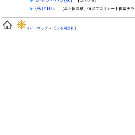
レモジャパン(株)
[コネクタ]
(株)YHTC
[卓上恒温槽、恒温フロリナート循環チラ
サイトマップ
＞ 【
ラボ用器具
】