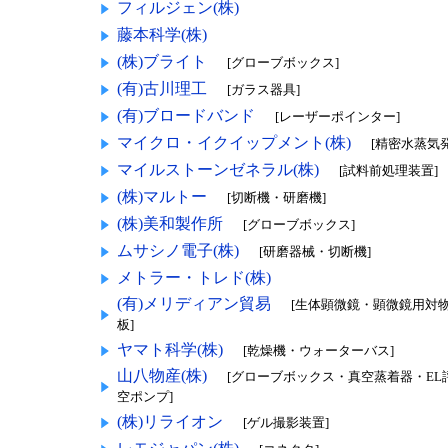
フィルジェン(株)
藤本科学(株)
(株)ブライト
[グローブボックス]
(有)古川理工
[ガラス器具]
(有)ブロードバンド
[レーザーポインター]
マイクロ・イクイップメント(株)
[精密水蒸気
マイルストーンゼネラル(株)
[試料前処理装置]
(株)マルトー
[切断機・研磨機]
(株)美和製作所
[グローブボックス]
ムサシノ電子(株)
[研磨器械・切断機]
メトラー・トレド(株)
(有)メリディアン貿易
[生体顕微鏡・顕微鏡用対
板]
ヤマト科学(株)
[乾燥機・ウォーターバス]
山八物産(株)
[グローブボックス・真空蒸着器・EL
空ポンプ]
(株)リライオン
[ゲル撮影装置]