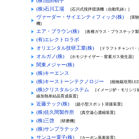
(株)池田硝子
(株)石川工場
[石川式撹拌擂潰機（自動乳鉢）]
ヴァーダー・サイエンティフィック(株)
[実
機]
エア・ブラウン(株)
[各種ガラス・プラスチック製
(有)エレクトロラボ
オリエンタル技研工業(株)
[ドラフトチャンバ・
オルガノ(株)
[ホモジナイザー・窒素ガス発生器]
関東メジャー(株)
(株)キーエンス
(株)キーストーンテクノロジー
[植物栽培用LE
(株)クリスタルシステム
[イメージ炉・モリシリ
線加熱単結晶育成装置]
近藤テック(株)
[超小型スポット溶接装置]
(株)佐久間製作所
[真空遠心濃縮装置]
(株)三啓
[研磨機]
(株)サンプラテック
サンユー電子(株)
[カーボン蒸着装置]