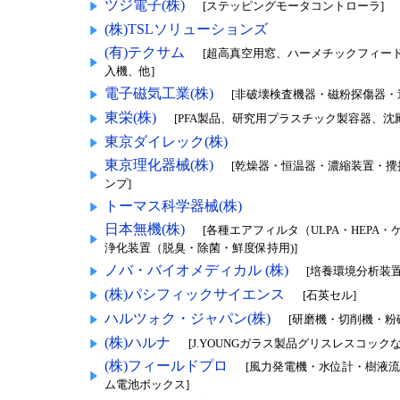
ツジ電子(株)
[ステッピングモータコントローラ]
(株)TSLソリューションズ
(有)テクサム
[超高真空用窓、ハーメチックフィー
入機、他]
電子磁気工業(株)
[非破壊検査機器・磁粉探傷器・
東栄(株)
[PFA製品、研究用プラスチック製容器、沈
東京ダイレック(株)
東京理化器械(株)
[乾燥器・恒温器・濃縮装置・
ンプ]
トーマス科学器械(株)
日本無機(株)
[各種エアフィルタ（ULPA・HEP
浄化装置（脱臭・除菌・鮮度保持用)]
ノバ・バイオメディカル (株)
[培養環境分析装置
(株)パシフィックサイエンス
[石英セル]
ハルツォク・ジャパン(株)
[研磨機・切削機・粉
(株)ハルナ
[J.YOUNGガラス製品グリスレスコックな
(株)フィールドプロ
[風力発電機・水位計・樹液
ム電池ボックス]