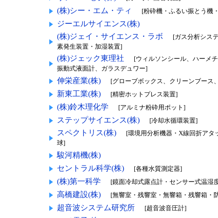
(株)シー・エム・ティ
[粉砕機・ふるい振とう機・
ジーエルサイエンス(株)
(株)ジェイ・サイエンス・ラボ
[ガス分析シス
素発生装置・加湿装置]
(株)ジェック東理社
[ウィルソンシール、ハーメ
振動式液面計、ガラスデュワー]
伸栄産業(株)
[グローブボックス、クリーンブース
新東工業(株)
[精密ホットプレス装置]
(株)鈴木理化学
[アルミナ粉砕用ポット]
ステップサイエンス(株)
[冷却水循環装置]
スペクトリス(株)
[環境用分析機器・X線回折アタ
球]
駿河精機(株)
セントラル科学(株)
[各種水質測定器]
(株)第一科学
[鏡面冷却式露点計・センサー式温湿度
高橋建設(株)
[無響室・残響室・無響箱・残響箱・防
超音波システム研究所
[超音波音圧計]