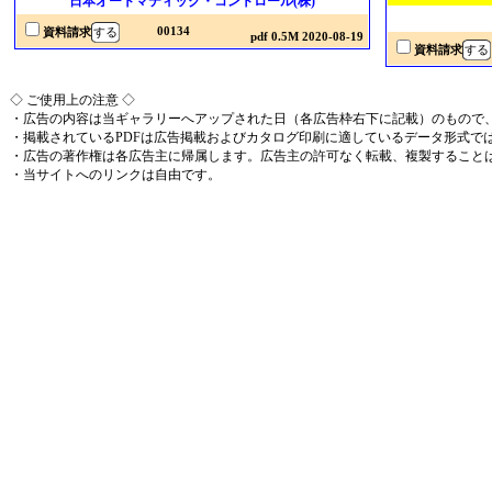
日本オートマティック・コントロール(株)
00134
資料請求
pdf 0.5M 2020-08-19
資料請求
◇ ご使用上の注意 ◇
・広告の内容は当ギャラリーへアップされた日（各広告枠右下に記載）のもので
・掲載されているPDFは広告掲載およびカタログ印刷に適しているデータ形式で
・広告の著作権は各広告主に帰属します。広告主の許可なく転載、複製すること
・当サイトへのリンクは自由です。