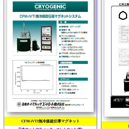
CFM-iVTI無冷媒超伝導マグネット