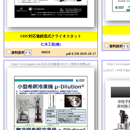
UHV対応連続流式クライオスタット
仁木工芸(株)
資料請求
00059
資料請求
pdf 0.5M 2019-10-17
https://www.kagaku.com/広告/日本酸素/00173｜希釈冷凍機.pdf
https://www
ル/00157｜中性