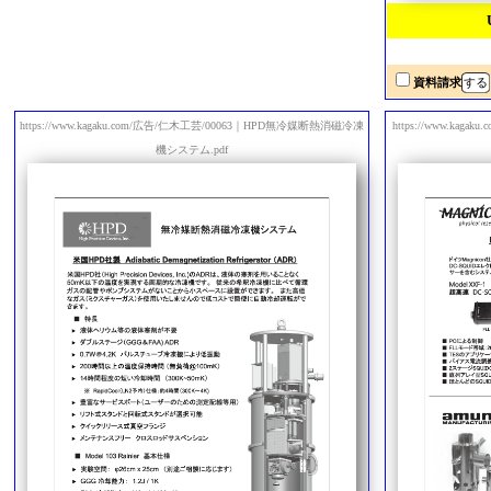
資料請求
https://www.kagaku.com/広告/仁木工芸/00063｜HPD無冷媒断熱消磁冷凍
https://www.ka
機システム.pdf