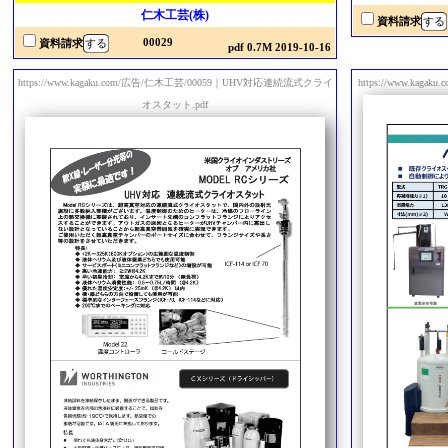
仁木工芸(株)
資料請求
00029
資料請求
pdf 0.7M 2019-10-16
https://www.kagaku.com/広告/仁木工芸/00059｜UHV対応連続流式クライ
https://www.ka
オスタット.pdf