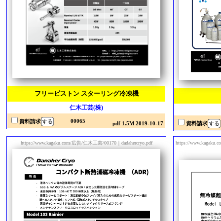
フリーピストン スターリング冷凍機
仁木工芸(株)
00065
資料請求
資料請求
pdf 1.5M 2019-10-17
https://www.kagaku.com/広告/仁木工芸/00170｜dadahercryo.pdf
https://www.ka