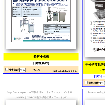
希釈冷凍機
日本酸素(株)
中性子散乱研
リッ
00173
資料請求
pdf 0.6M 2026-04-01
日本オー
資料請求
https://www.kagaku.com/広告/日本オートマティック・コントロー
https://www
ル/00134｜CFM-iVTI無冷媒超伝導マグネット.pdf