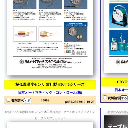
CRY
極低温温度センサ SI社製430,440シリーズ
日本オー
日本オートマティック・コントロール(株)
資料請求
00092
資料請求
pdf 0.2M 2019-10-29
https://www.kagaku.com/広告/仁木工芸/00029｜クライオジェニックイン
https://www.k
ピーダンスブリッジ.pdf