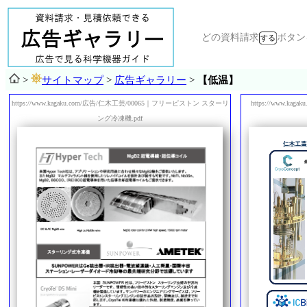
どの資料請求
ボタ
>
サイトマップ
>
広告ギャラリー
>
【低温】
https://www.kagaku.com/広告/仁木工芸/00065｜フリーピストン スターリ
https://www.
ング冷凍機.pdf