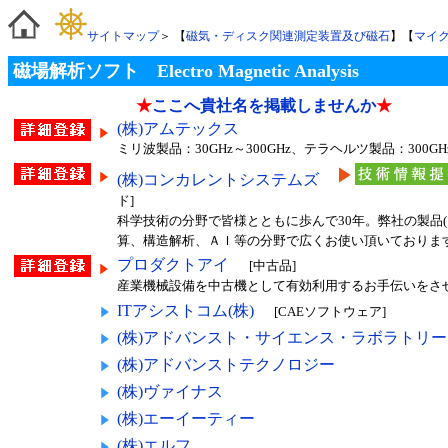
サイトマップ
＞ 【
磁気・ディスク関連測定装置及び磁石
】【
マイ
磁場解析ソフト Electro Magnetic Analysis
★
ここへ貴社名を掲載しませんか
★
(株)アムテックス
ミリ波製品：30GHz～300GHz、テラヘルツ製品：300G
(株)コンカレントシステムズ
ド]
科学技術の分野で皆様とともに歩んで30年。弊社の製品
算、構造解析、ＡＩ等の分野で広くお使い頂いておりま
プロダクトアイ
[中古品]
産業機械設備を中古機として有効利用するお手伝いをさ
ITアシストコム(株)
[CAEソフトウェア]
(株)アドバンスト・サイエンス・ラボラトリー
(株)アドバンストテクノロジー
(株)ヴァイナス
(株)エーイーティー
(株)エルフ