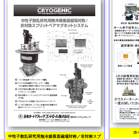
ホ
中性子散乱研究用無冷媒垂直磁場対称／非対称スプ