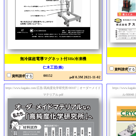
無冷媒超電導マグネット付3He冷凍機
仁木工芸(株)
資料請求
00152
資料請求
pdf 0.3M 2021-11-02
https://www.kagaku.com/広告/高純度化学研究所/00107｜オーダーメイド
https://www
マテリアル.pdf
ル/0004