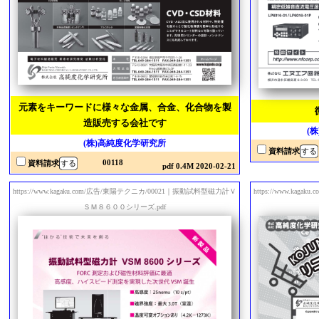
元素をキーワードに様々な金属、合金、化合物を製
造販売する会社です
(
(株)高純度化学研究所
資料請求
00118
資料請求
pdf 0.4M 2020-02-21
https://www.kagaku.com/広告/東陽テクニカ/00021｜振動試料型磁力計Ｖ
https://www.ka
ＳＭ８６００シリーズ.pdf