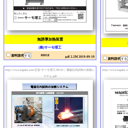
無誘導加熱装置
(株)サーモ理工
00018
資料請求
pdf 2.2M 2019-09-19
資料請求
https://www.kagaku.com/広告/サーモ理工/00142｜電磁石内試料の加熱シ
https://www.ka
ステム.pdf