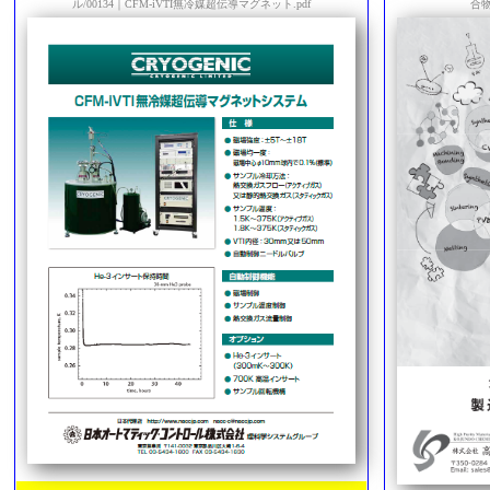
ル/00134｜CFM-iVTI無冷媒超伝導マグネット.pdf
合物