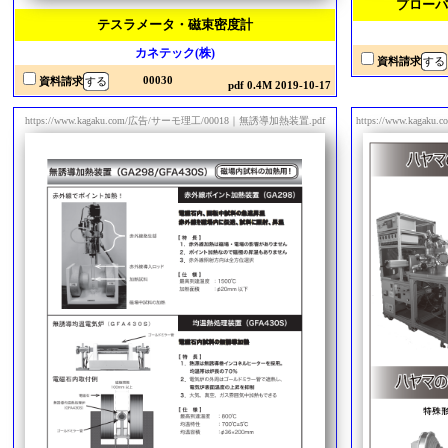
プローバ
テスラメータ・磁束密度計
カネテック(株)
資料請求
00030
資料請求
pdf 0.4M 2019-10-17
https://www.kagaku.com/広告/サーモ理工/00018｜無誘導加熱装置.pdf
https://www.ka