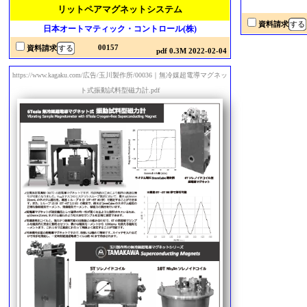
リットペアマグネットシステム
資料請求
日本オートマティック・コントロール(株)
00157
資料請求
pdf 0.3M 2022-02-04
https://www.kagaku.com/広告/玉川製作所/00036｜無冷媒超電導マグネッ
ト式振動試料型磁力計.pdf