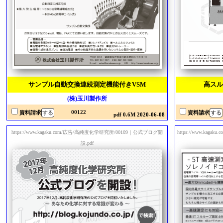
サンプル自動交換連続測定機能付きVSM
高スル
(株)玉川製作所
00122
資料請求
資料請求
pdf 0.6M 2020-06-08
https://www.kagaku.com/広告/高純度化学研究所/00109｜公式ブログ開
https://www.ka
設.pdf