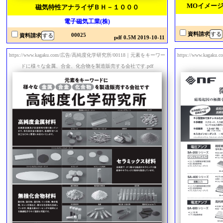
MOイメー
磁気特性アナライザＢＨ－１０００
電子磁気工業(株)
資料請求
00025
資料請求
pdf 0.5M 2019-10-11
https://www.kagaku.com/広告/高純度化学研究所/00118｜元素をキーワー
https://www.ka
ドに様々な金属、合金、化合物を製造販売する会社です.pdf