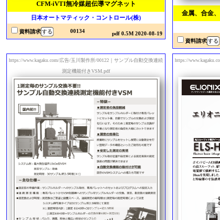
CFM-iVTI無冷媒超伝導マグネット
金属、合金、
日本オートマティック・コントロール(株)
00134
資料請求
pdf 0.5M 2020-08-19
資料請求
https://www.kagaku.com/広告/玉川製作所/00122｜サンプル自動交換連続
https://www.ka
測定機能付きVSM.pdf