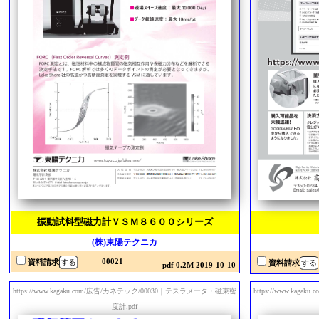
振動試料型磁力計ＶＳＭ８６００シリーズ
(株)東陽テクニカ
00021
資料請求
資料請求
pdf 0.2M 2019-10-10
https://www.kagaku.com/広告/カネテック/00030｜テスラメータ・磁束密
https://www.ka
度計.pdf