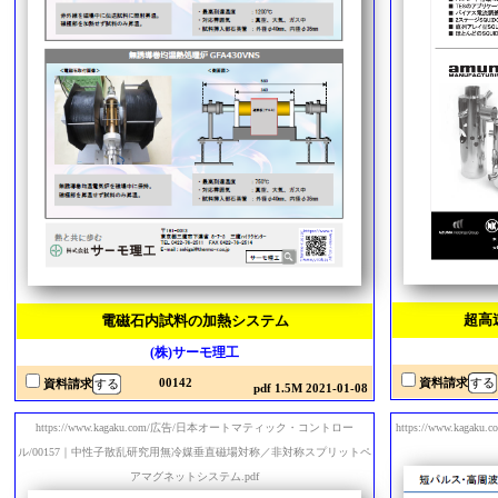
超高
電磁石内試料の加熱システム
(株)サーモ理工
00142
資料請求
資料請求
pdf 1.5M 2021-01-08
https://www.kagaku.com/広告/日本オートマティック・コントロー
https://www.ka
ル/00157｜中性子散乱研究用無冷媒垂直磁場対称／非対称スプリットペ
アマグネットシステム.pdf