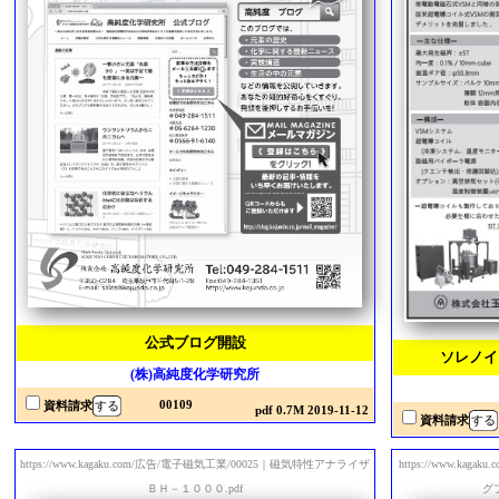
公式ブログ開設
ソレノイ
(株)高純度化学研究所
00109
資料請求
pdf 0.7M 2019-11-12
資料請求
https://www.kagaku.com/広告/電子磁気工業/00025｜磁気特性アナライザ
https://www.k
ＢＨ－１０００.pdf
グ