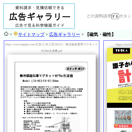
どの資料請求
ボタ
>
サイトマップ
>
広告ギャラリー
>
【磁気・磁性】
https://www.kagaku.com/広告/仁木工芸/00152｜無冷媒超電導マグネット
https://w
付3He冷凍機.pdf